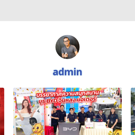
arch
r:
admin