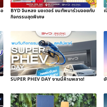
ือ
BYD จินหลง มอเตอร์ ขนทัพมาร่วมจอยกับ
เ
กิจกรรมสุดพิเศษ
SUPER PHEV DAY งานนี้ห้ามพลาด!
ข