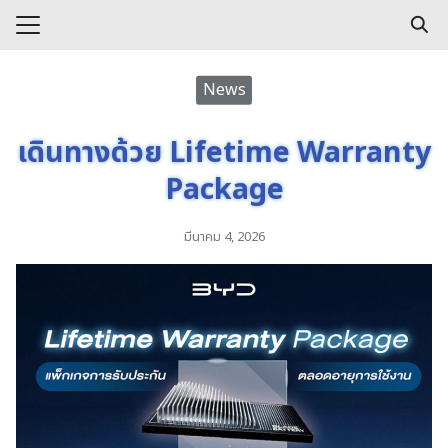
Skip
to
Search
content
for:
e
News
s
เดินทางด้วย Lifetime Warranty
Package
มีนาคม 4, 2026